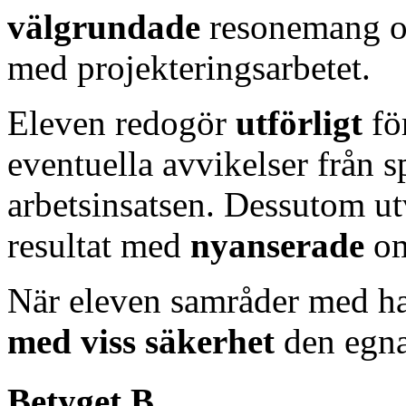
välgrundade
resonemang om
med projekteringsarbetet.
Eleven redogör
utförligt
fö
eventuella avvikelser från 
arbetsinsatsen. Dessutom utv
resultat med
nyanserade
o
När eleven samråder med ha
med viss säkerhet
den egna
Betyget B