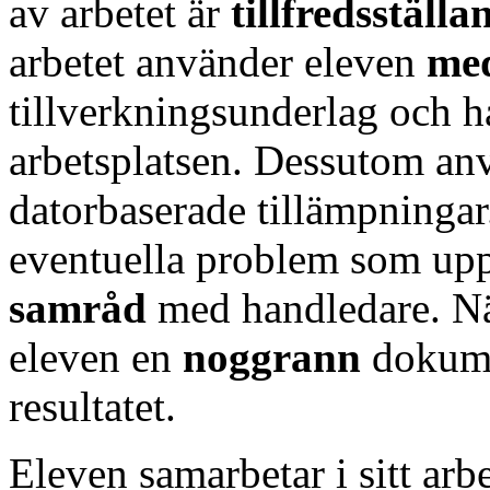
av arbetet är
tillfredsställa
arbetet använder eleven
med
tillverkningsunderlag och h
arbetsplatsen. Dessutom an
datorbaserade tillämpningar
eventuella problem som u
samråd
med handledare. Nä
eleven en
noggrann
dokume
resultatet.
Eleven samarbetar i sitt ar