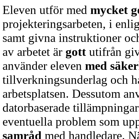
Eleven utför med
mycket g
projekteringsarbeten, i enli
samt givna instruktioner och
av arbetet är
gott
utifrån giv
använder eleven
med säke
tillverkningsunderlag och h
arbetsplatsen. Dessutom an
datorbaserade tillämpningar
eventuella problem som u
samråd
med handledare. Nä