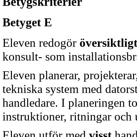
Betygskriterier
Betyget E
Eleven redogör
översiktlig
konsult- som installationsb
Eleven planerar, projektera
tekniska system med dator
handledare. I planeringen t
instruktioner, ritningar och
Eleven utför med
visst
hand