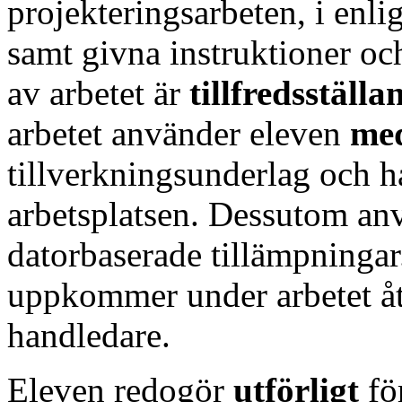
projekteringsarbeten, i enli
samt givna instruktioner och
av arbetet är
tillfredsställa
arbetet använder eleven
med
tillverkningsunderlag och h
arbetsplatsen. Dessutom an
datorbaserade tillämpninga
uppkommer under arbetet å
handledare.
Eleven redogör
utförligt
fö