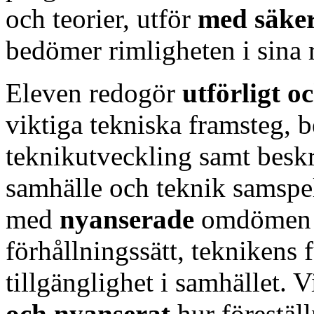
och teorier, utför
med säke
bedömer rimligheten i sina r
Eleven redogör
utförligt 
viktiga tekniska framsteg, b
teknikutveckling samt besk
samhälle och teknik samspe
med
nyanserade
omdömen oc
förhållningssätt, teknikens
tillgänglighet i samhället. 
och nyanserat
hur förestäl