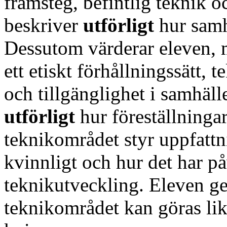
framsteg, befintlig teknik o
beskriver
utförligt
hur samh
Dessutom värderar eleven,
ett etiskt förhållningssätt,
och tillgänglighet i samhäll
utförligt
hur föreställninga
teknikområdet styr uppfatt
kvinnligt och hur det har p
teknikutveckling. Eleven g
teknikområdet kan göras lik