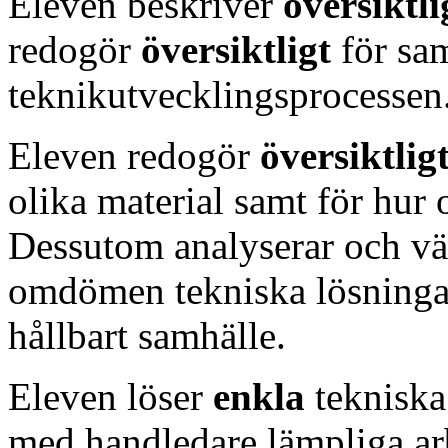
Eleven beskriver
översiktl
redogör
översiktligt
för sa
teknikutvecklingsprocessen
Eleven redogör
översiktlig
olika material samt för hur
Dessutom analyserar och v
omdömen tekniska lösningar 
hållbart samhälle.
Eleven löser
enkla
tekniska
med handledare lämpliga a