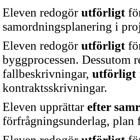
Eleven redogör
utförligt
fö
samordningsplanering i proj
Eleven redogör
utförligt
för
byggprocessen. Dessutom re
fallbeskrivningar,
utförligt
kontraktsskrivningar.
Eleven upprättar
efter sam
förfrågningsunderlag, plan 
Eleven redogör
utförligt
fö