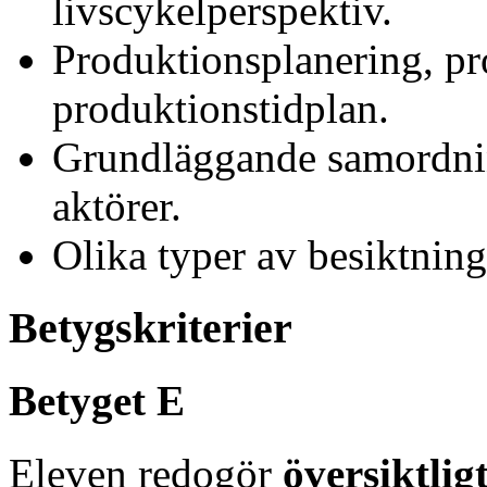
livscykelperspektiv.
Produktionsplanering, p
produktionstidplan.
Grundläggande samordnin
aktörer.
Olika typer av besiktning
Betygskriterier
Betyget E
Eleven redogör
översiktlig