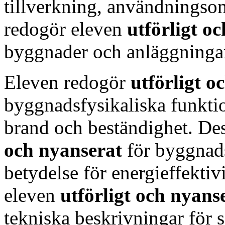
tillverkning, användningso
redogör eleven
utförligt o
byggnader och anläggninga
Eleven redogör
utförligt 
byggnadsfysikaliska funktio
brand och beständighet. D
och nyanserat
för byggnads
betydelse för energieffektiv
eleven
utförligt och nyans
tekniska beskrivningar för