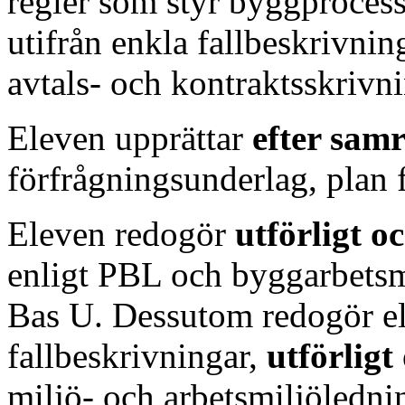
regler som styr byggproces
utifrån enkla fallbeskrivnin
avtals- och kontraktsskrivni
Eleven upprättar
efter sam
förfrågningsunderlag, plan 
Eleven redogör
utförligt 
enligt PBL och byggarbetsm
Bas U. Dessutom redogör el
fallbeskrivningar,
utförligt
miljö- och arbetsmiljöledni