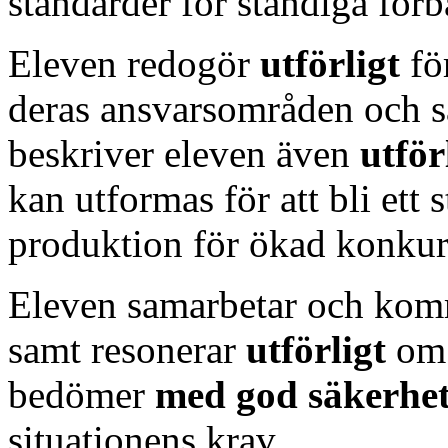
standarder för ständiga förb
Eleven redogör
utförligt
fö
deras ansvarsområden och s
beskriver eleven även
utför
kan utformas för att bli ett 
produktion för ökad konkur
Eleven samarbetar och ko
samt resonerar
utförligt
om 
bedömer
med god säkerhe
situationens krav.