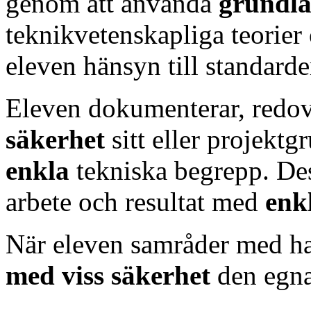
genom att använda
grundl
teknikvetenskapliga teorier
eleven hänsyn till standard
Eleven dokumenterar, redov
säkerhet
sitt eller projekt
enkla
tekniska begrepp. Des
arbete och resultat med
enk
När eleven samråder med ha
med viss säkerhet
den egna