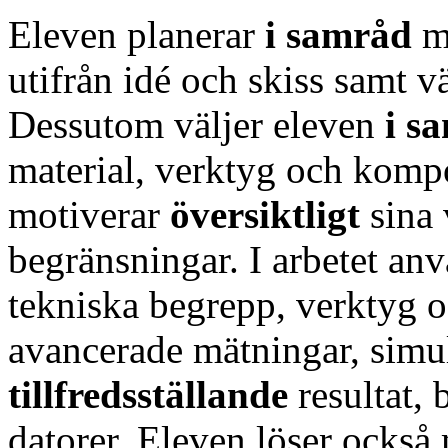
Eleven planerar
i samråd
m
utifrån idé och skiss samt v
Dessutom väljer eleven
i s
material, verktyg och komp
motiverar
översiktligt
sina 
begränsningar. I arbetet an
tekniska begrepp, verktyg o
avancerade mätningar, simu
tillfredsställande
resultat,
datorer. Eleven löser ocks