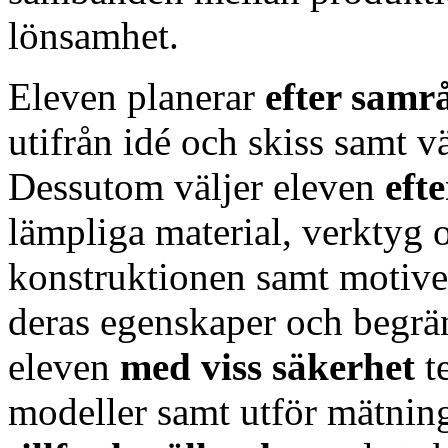
lönsamhet.
Eleven planerar
efter sam
utifrån idé och skiss samt v
Dessutom väljer eleven
eft
lämpliga material, verktyg
konstruktionen samt motiv
deras egenskaper och begrän
eleven
med
viss säkerhet
t
modeller samt utför mätning