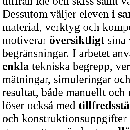
utifrån idé och skiss samt v
Dessutom väljer eleven
i s
material, verktyg och komp
motiverar
översiktligt
sina 
begränsningar. I arbetet an
enkla
tekniska begrepp, ve
mätningar, simuleringar oc
resultat, både manuellt och
löser också med
tillfredsst
och konstruktionsuppgifter