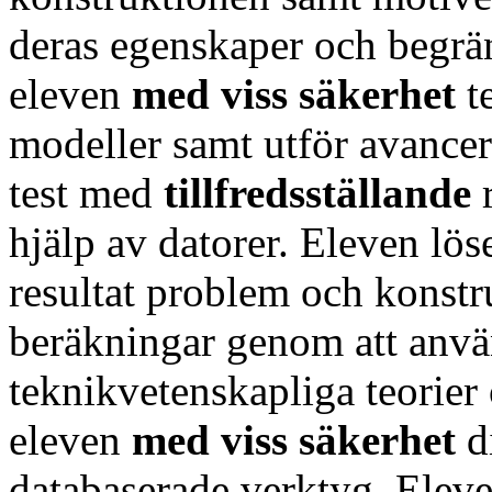
deras egenskaper och begrän
eleven
med
viss säkerhet
t
modeller samt utför avance
test med
tillfredsställande
hjälp av datorer. Eleven lö
resultat problem och konstr
beräkningar genom att anv
teknikvetenskapliga teorier
eleven
med
viss säkerhet
d
databaserade verktyg. Eleven 