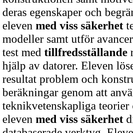
deras egenskaper och begrän
eleven
med
viss säkerhet
t
modeller samt utför avance
test med
tillfredsställande
hjälp av datorer. Eleven lö
resultat problem och konstr
beräkningar genom att anv
teknikvetenskapliga teorier
eleven
med
viss säkerhet
d
databaserade verktyg. Eleven 