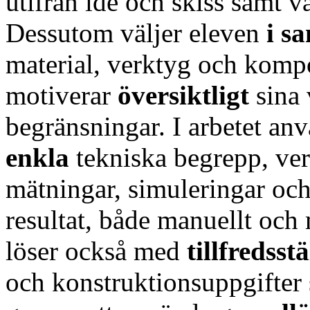
utifrån idé och skiss samt v
Dessutom väljer eleven
i s
material, verktyg och komp
motiverar
översiktligt
sina 
begränsningar. I arbetet an
enkla
tekniska begrepp, ve
mätningar, simuleringar oc
resultat, både manuellt och
löser också med
tillfredsst
och konstruktionsuppgifter