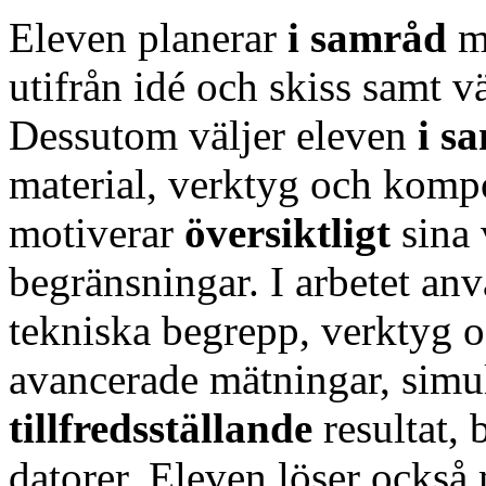
Eleven planerar
i samråd
m
utifrån idé och skiss samt v
Dessutom väljer eleven
i s
material, verktyg och komp
motiverar
översiktligt
sina 
begränsningar. I arbetet an
tekniska begrepp, verktyg o
avancerade mätningar, simu
tillfredsställande
resultat,
datorer. Eleven löser ocks