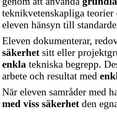
genom att använda
grundl
teknikvetenskapliga teorier
eleven hänsyn till standard
Eleven dokumenterar, redov
säkerhet
sitt eller projekt
enkla
tekniska begrepp. Des
arbete och resultat med
enk
När eleven samråder med ha
med viss säkerhet
den egna