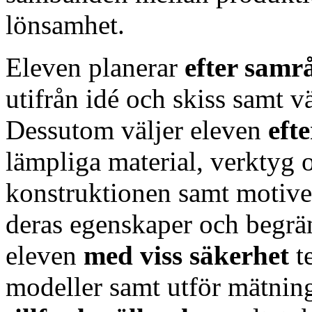
lönsamhet.
Eleven planerar
efter sam
utifrån idé och skiss samt v
Dessutom väljer eleven
eft
lämpliga material, verktyg
konstruktionen samt motiv
deras egenskaper och begrän
eleven
med
viss säkerhet
t
modeller samt utför mätning