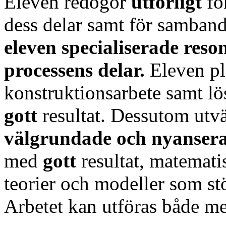
Eleven redogör
utförligt
fö
dess delar samt för samban
eleven specialiserade res
processens delar.
Eleven p
konstruktionsarbete samt lö
gott
resultat. Dessutom utvä
välgrundade och
nyanser
med
gott
resultat, matemat
teorier och modeller som stö
Arbetet kan utföras både me