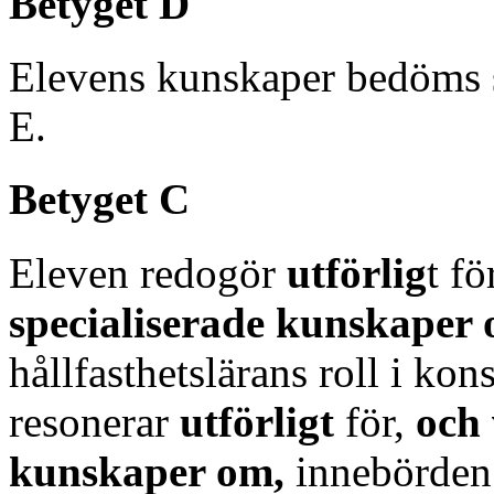
Betyget D
Elevens kunskaper bedöms 
E.
Betyget C
Eleven redogör
utförlig
t fö
specialiserade kunskaper
hållfasthetslärans roll i kon
resonerar
utförligt
för,
och 
kunskaper om,
innebörden 