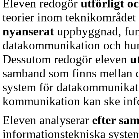
Eleven redogör
utförligt o
teorier inom teknikområdet
nyanserat
uppbyggnad, funk
datakommunikation och hur 
Dessutom redogör eleven
u
samband som finns mellan d
system för datakommunikat
kommunikation kan ske info
Eleven analyserar
efter sa
informationstekniska syst