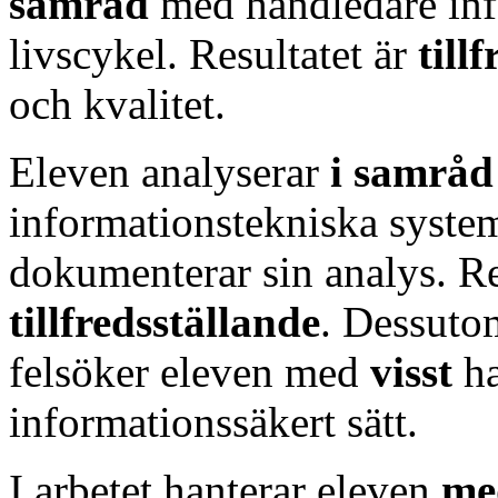
samråd
med handledare inf
livscykel. Resultatet är
till
och kvalitet.
Eleven analyserar
i samrå
informationstekniska syst
dokumenterar sin analys. Res
tillfredsställande
. Dessutom
felsöker eleven med
visst
h
informationssäkert sätt.
I arbetet hanterar eleven
me