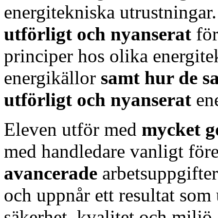
energitekniska utrustninga
utförligt och nyanserat
fö
principer hos olika energit
energikällor
samt
hur de s
utförligt och nyanserat
en
Eleven utför med
mycket g
med handledare vanligt fö
avancerade
arbetsuppgifter
och uppnår ett resultat som 
säkerhet, kvalitet och miljö.