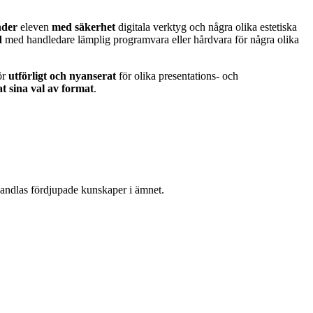
nder
eleven
med säkerhet
digitala verktyg och några olika estetiska
d
med handledare lämplig programvara eller hårdvara för några olika
ör
utförligt och nyanserat
för olika presentations- och
t sina val av format
.
handlas fördjupade kunskaper i ämnet.