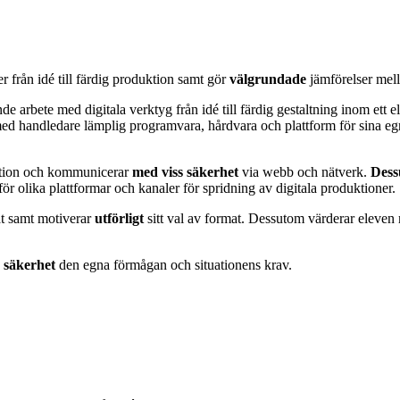
 från idé till färdig produktion samt gör
välgrundade
jämförelser mel
ande arbete med digitala verktyg från idé till färdig gestaltning inom ett 
ed handledare lämplig programvara, hårdvara och plattform för sina e
uktion och kommunicerar
med viss säkerhet
via webb och nätverk.
Dess
för olika plattformar och kanaler för spridning av digitala produktioner.
mat samt motiverar
utförligt
sitt val av format. Dessutom värderar eleve
s säkerhet
den egna förmågan och situationens krav.