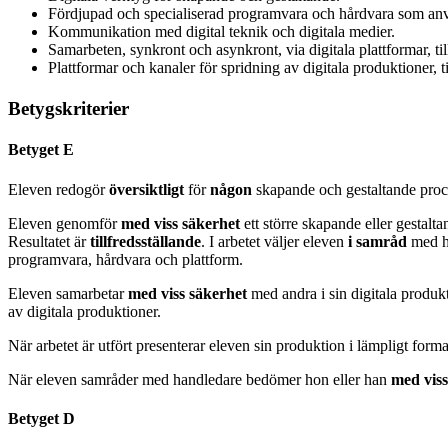
Fördjupad och specialiserad programvara och hårdvara som använd
Kommunikation med digital teknik och digitala medier.
Samarbeten, synkront och asynkront, via digitala plattformar, t
Plattformar och kanaler för spridning av digitala produktioner, 
Betygskriterier
Betyget E
Eleven redogör
översiktligt
för
någon
skapande och gestaltande proce
Eleven genomför
med viss säkerhet
ett större skapande eller gestalt
Resultatet är
tillfredsställande
. I arbetet väljer eleven
i samråd
med h
programvara, hårdvara och plattform.
Eleven samarbetar
med viss säkerhet
med andra i sin digitala prod
av digitala produktioner.
När arbetet är utfört presenterar eleven sin produktion i lämpligt for
När eleven samråder med handledare bedömer hon eller han
med vis
Betyget D