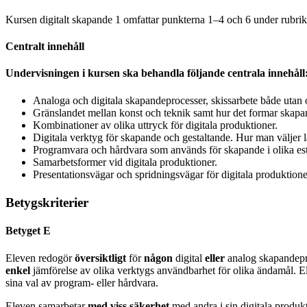
Kursen digitalt skapande 1 omfattar punkterna 1–4 och 6 under rubri
Centralt innehåll
Undervisningen i kursen ska behandla följande centrala innehåll
Analoga och digitala skapandeprocesser, skissarbete både utan 
Gränslandet mellan konst och teknik samt hur det formar skapa
Kombinationer av olika uttryck för digitala produktioner.
Digitala verktyg för skapande och gestaltande. Hur man väljer 
Programvara och hårdvara som används för skapande i olika est
Samarbetsformer vid digitala produktioner.
Presentationsvägar och spridningsvägar för digitala produktioner,
Betygskriterier
Betyget E
Eleven redogör
översiktligt
för
någon
digital
eller
analog skapandepr
enkel
jämförelse av olika verktygs användbarhet för olika ändamål. E
sina val av program- eller hårdvara.
Eleven samarbetar
med viss säkerhet
med andra i sin digitala prod