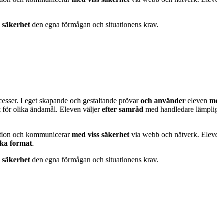
s säkerhet
den egna förmågan och situationens krav.
esser. I eget skapande och gestaltande prövar
och använder
eleven
me
 för olika ändamål. Eleven väljer
efter samråd
med handledare lämplig
uktion och kommunicerar
med viss säkerhet
via webb och nätverk. Elev
ika format
.
s säkerhet
den egna förmågan och situationens krav.