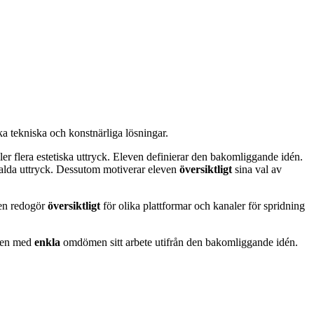
ka tekniska och konstnärliga lösningar.
eller flera estetiska uttryck. Eleven definierar den bakomliggande idén.
valda uttryck. Dessutom motiverar eleven
översiktligt
sina val av
en redogör
översiktligt
för olika plattformar och kanaler för spridning
even med
enkla
omdömen sitt arbete utifrån den bakomliggande idén.