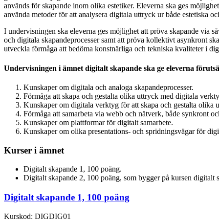
används för skapande inom olika estetiker. Eleverna ska ges möjlighet 
använda metoder för att analysera digitala uttryck ur både estetiska oc
I undervisningen ska eleverna ges möjlighet att pröva skapande via såv
och digitala skapandeprocesser samt att pröva kollektivt asynkront ska
utveckla förmåga att bedöma konstnärliga och tekniska kvaliteter i dig
Undervisningen i ämnet digitalt skapande ska ge eleverna förutsät
Kunskaper om digitala och analoga skapandeprocesser.
Förmåga att skapa och gestalta olika uttryck med digitala verkt
Kunskaper om digitala verktyg för att skapa och gestalta olika u
Förmåga att samarbeta via webb och nätverk, både synkront oc
Kunskaper om plattformar för digitalt samarbete.
Kunskaper om olika presentations- och spridningsvägar för digi
Kurser i ämnet
Digitalt skapande 1, 100 poäng.
Digitalt skapande 2, 100 poäng, som bygger på kursen digitalt 
Digitalt skapande 1, 100 poäng
Kurskod: DIGDIG01