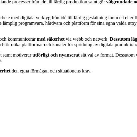
tande processer från idé till färdig produktion samt gör
välgrundade o
arbete med digitala verktyg från idé till färdig gestaltning inom ett elle
 lämplig programvara, hårdvara och plattform för sina egna valda utt
on och kommunicerar
med säkerhet
via webb och nätverk.
Dessutom lä
rat
för olika plattformar och kanaler för spridning av digitala produktione
mat samt motiverar
utförligt och nyanserat
sitt val av format. Dessutom
s
.
erhet
den egna förmågan och situationens krav.