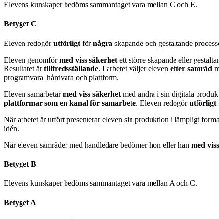
Elevens kunskaper bedöms sammantaget vara mellan C och E.
Betyget C
Eleven redogör
utförligt
för
några
skapande och gestaltande processer
Eleven genomför
med viss säkerhet
ett större skapande eller gestalt
Resultatet är
tillfredsställande
. I arbetet väljer eleven
efter samråd
m
programvara, hårdvara och plattform.
Eleven samarbetar
med viss säkerhet
med andra i sin digitala prod
plattformar som en kanal för samarbete
. Eleven redogör
utförligt
När arbetet är utfört presenterar eleven sin produktion i lämpligt for
idén.
När eleven samråder med handledare bedömer hon eller han
med vis
Betyget B
Elevens kunskaper bedöms sammantaget vara mellan A och C.
Betyget A