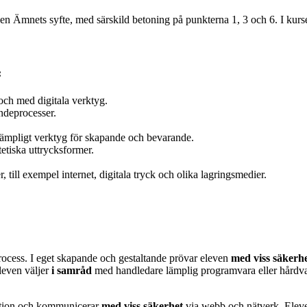
ken Ämnets syfte, med särskild betoning på punkterna 1, 3 och 6. I ku
:
och med digitala verktyg.
ndeprocesser.
lämpligt verktyg för skapande och bevarande.
etiska uttrycksformer.
 till exempel internet, digitala tryck och olika lagringsmedier.
ocess. I eget skapande och gestaltande prövar eleven
med viss säkerh
leven väljer
i samråd
med handledare
lämplig programvara eller hårdv
uktion och kommunicerar
med viss säkerhet
via webb och nätverk. Elev