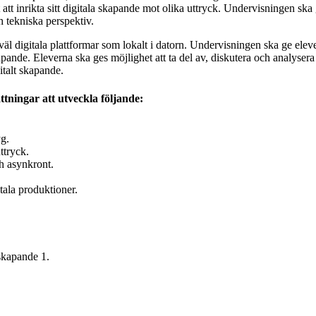
att inrikta sitt digitala skapande mot olika uttryck. Undervisningen ska
h tekniska perspektiv.
äl digitala plattformar som lokalt i datorn. Undervisningen ska ge elev
pande. Eleverna ska ges möjlighet att ta del av, diskutera och analysera 
italt skapande.
tningar att utveckla följande:
yg.
ttryck.
h asynkront.
tala produktioner.
skapande 1.