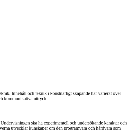
nik. Innehåll och teknik i konstnärligt skapande har varierat över
 och kommunikativa uttryck.
ik. Undervisningen ska ha experimentell och undersökande karaktär och
tt eleverna utvecklar kunskaper om den programvara och hårdvara som