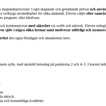
 skapandeprocesser. I eget skapande och gestaltande prövar
och anvä
ka verktygs användbarhet för olika ändamål. Eleven väljer
efter samrå
 av program- eller hårdvara.
on och kommunicerar
med säkerhet
via webb och nätverk. Eleven redog
n själv i några olika format samt motiverar utförligt och nyansera
erhet
den egna förmågan och situationens krav.
nets syfte, med särskild betoning på punkterna 2 och 4–5. I kursen be
:
on.
la uttryck.
ka och konstnärliga kvaliteter.