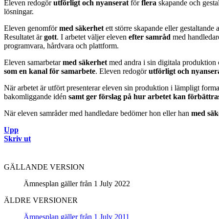
Eleven redogör
utförligt och nyanserat
för
flera
skapande och gestal
lösningar.
Eleven genomför
med säkerhet
ett större skapande eller gestaltande 
Resultatet är
gott
. I arbetet väljer eleven
efter samråd
med handledare
programvara, hårdvara och plattform.
Eleven samarbetar
med säkerhet
med andra i sin digitala produkti
som en kanal för samarbete
. Eleven redogör
utförligt och nyanse
När arbetet är utfört presenterar eleven sin produktion i lämpligt for
bakomliggande idén
samt
ger förslag på hur arbetet kan förbättra
När eleven samråder med handledare bedömer hon eller han
med säk
Upp
Skriv ut
GÄLLANDE VERSION
Ämnesplan gäller från 1 July 2022
ÄLDRE VERSIONER
Ämnesplan gäller från 1 July 2011