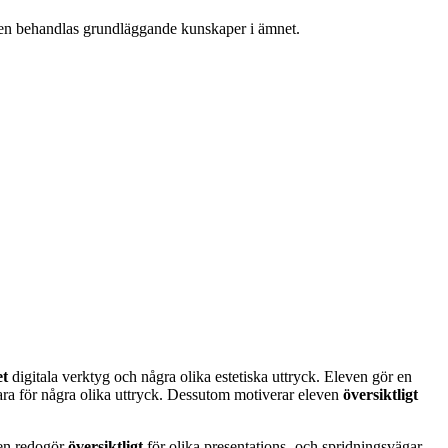
rsen behandlas grundläggande kunskaper i ämnet.
et
digitala verktyg och några olika estetiska uttryck. Eleven gör en
ara för några olika uttryck. Dessutom motiverar eleven
översiktligt
en redogör
översiktligt
för olika presentations- och spridningsvägar