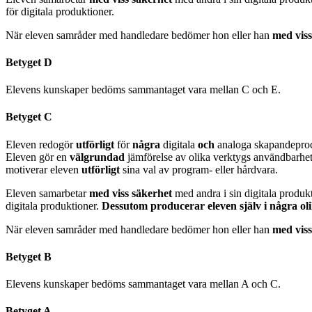
för digitala produktioner.
När eleven samråder med handledare bedömer hon eller han
med vis
Betyget D
Elevens kunskaper bedöms sammantaget vara mellan C och E.
Betyget C
Eleven redogör
utförligt
för
några
digitala
och
analoga skapandeproc
Eleven gör en
välgrundad
jämförelse av olika verktygs användbarhet
motiverar eleven
utförligt
sina val av program- eller hårdvara.
Eleven samarbetar
med viss säkerhet
med andra i sin digitala prod
digitala produktioner.
Dessutom producerar eleven själv i några ol
När eleven samråder med handledare bedömer hon eller han
med vis
Betyget B
Elevens kunskaper bedöms sammantaget vara mellan A och C.
Betyget A