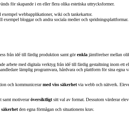
s för skapande i en eller flera olika estetiska uttrycksformer.
ill exempel webbapplikationer, wiki och tankekartor.
till exempel bloggar och andra sociala medier och spridningsplattformar.
ss från idé till färdig produktion samt gör
enkla
jämförelser mellan
oli
ande arbete med digitala verktyg från idé till färdig gestaltning inom ett 
andledare
lämplig programvara, hårdvara och plattform för sina egna 
uktion och kommunicerar
med viss säkerhet
via webb och nätverk. Elev
mat samt motiverar
översiktligt
sitt val av format. Dessutom värderar el
s säkerhet
den egna förmågan och situationens krav.