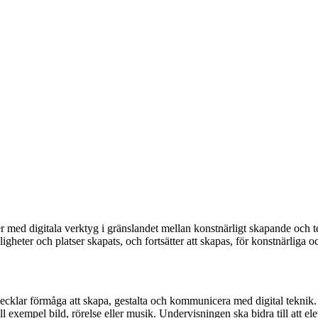
med digitala verktyg i gränslandet mellan konstnärligt skapande och tek
igheter och platser skapats, och fortsätter att skapas, för konstnärliga
utvecklar förmåga att skapa, gestalta och kommunicera med digital tekn
till exempel bild, rörelse eller musik. Undervisningen ska bidra till a