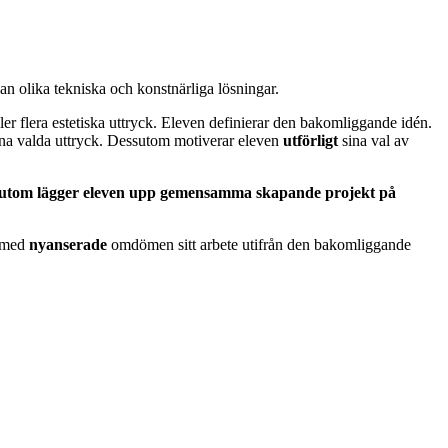
lan
olika tekniska och konstnärliga lösningar.
eller flera estetiska uttryck. Eleven definierar den bakomliggande idén.
gna valda uttryck. Dessutom motiverar eleven
utförligt
sina val av
utom lägger eleven upp gemensamma skapande projekt på
n med
nyanserade
omdömen sitt arbete utifrån den bakomliggande