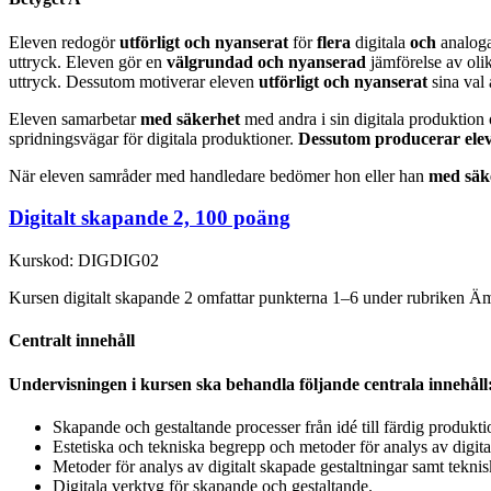
Eleven redogör
utförligt och nyanserat
för
flera
digitala
och
analoga
uttryck. Eleven gör en
välgrundad och nyanserad
jämförelse av oli
uttryck. Dessutom motiverar eleven
utförligt och nyanserat
sina val
Eleven samarbetar
med säkerhet
med andra i sin digitala produkti
spridningsvägar för digitala produktioner.
Dessutom producerar eleve
När eleven samråder med handledare bedömer hon eller han
med säk
Digitalt skapande 2, 100 poäng
Kurskod: DIGDIG02
Kursen digitalt skapande 2 omfattar punkterna 1–6 under rubriken Äm
Centralt innehåll
Undervisningen i kursen ska behandla följande centrala innehåll
Skapande och gestaltande processer från idé till färdig produkti
Estetiska och tekniska begrepp och metoder för analys av digita
Metoder för analys av digitalt skapade gestaltningar samt teknis
Digitala verktyg för skapande och gestaltande.