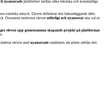
ch nyanserade
jämförelser mellan
olika tekniska och konstnärliga
r flera estetiska uttryck. Eleven definierar den bakomliggande idén.
ryck. Dessutom motiverar eleven
utförligt och nyanserat
sina val av
gger eleven upp gemensamma skapande projekt på plattformar
r.
 värderar eleven med
nyanserade
omdömen sitt arbete utifrån den