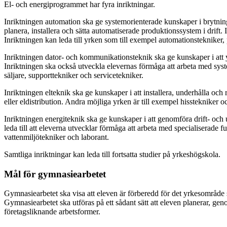
El- och energiprogrammet har fyra inriktningar.
Inriktningen
automation
ska ge systemorienterade kunskaper i brytninge
planera, installera och sätta automatiserade produktionssystem i drift
Inriktningen kan leda till yrken som till exempel automationstekniker, 
Inriktningen
dator- och kommunikationsteknik
ska ge kunskaper i att
Inriktningen ska också utveckla elevernas förmåga att arbeta med system
säljare, supporttekniker och servicetekniker.
Inriktningen
elteknik
ska ge kunskaper i att installera, underhålla och 
eller eldistribution. Andra möjliga yrken är till exempel hisstekniker o
Inriktningen
energiteknik
ska ge kunskaper i att genomföra drift- och 
leda till att eleverna utvecklar förmåga att arbeta med specialiserade 
vattenmiljötekniker och laborant.
Samtliga inriktningar kan leda till fortsatta studier på yrkeshögskola.
Mål för gymnasiearbetet
Gymnasiearbetet ska visa att eleven är förberedd för det yrkesområde
Gymnasiearbetet ska utföras på ett sådant sätt att eleven planerar, ge
företagsliknande arbetsformer.