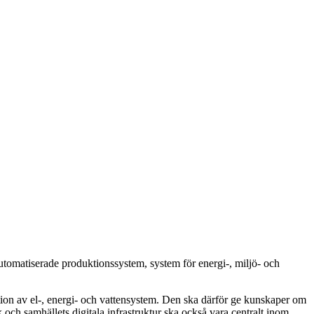
tomatiserade produktionssystem, system för energi-, miljö- och
ution av el-, energi- och vattensystem. Den ska därför ge kunskaper om
och samhällets digitala infrastruktur ska också vara centralt inom