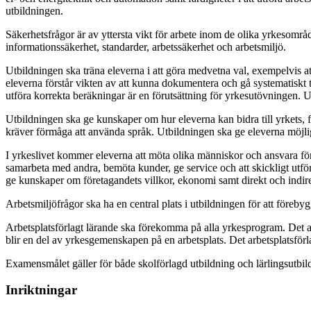
utbildningen.
Säkerhetsfrågor är av yttersta vikt för arbete inom de olika yrkesområ
informationssäkerhet, standarder, arbetssäkerhet och arbetsmiljö.
Utbildningen ska träna eleverna i att göra medvetna val, exempelvis at
eleverna förstår vikten av att kunna dokumentera och gå systematiskt t
utföra korrekta beräkningar är en förutsättning för yrkesutövningen. 
Utbildningen ska ge kunskaper om hur eleverna kan bidra till yrkets, f
kräver förmåga att använda språk. Utbildningen ska ge eleverna möjligh
I yrkeslivet kommer eleverna att möta olika människor och ansvara för 
samarbeta med andra, bemöta kunder, ge service och att skickligt utf
ge kunskaper om företagandets villkor, ekonomi samt direkt och indir
Arbetsmiljöfrågor ska ha en central plats i utbildningen för att föreby
Arbetsplatsförlagt lärande ska förekomma på alla yrkesprogram. Det arb
blir en del av yrkesgemenskapen på en arbetsplats. Det arbetsplatsförla
Examensmålet gäller för både skolförlagd utbildning och lärlingsutbil
Inriktningar