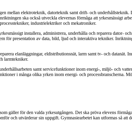
n mellan elektroteknik, datorteknik samt drift- och underhållsteknik. D
. Inriktningen ska också utveckla elevernas förmåga att yrkesmässigt arbe
processtekniker, industrielektriker och mekatroniker.
 yrkesmässigt installera, administrera, underhålla och reparera dator-
 för presentation av data, bild, ljud och interaktiva tekniker. Inriktnin
reparera elanläggningar, eldistributionsnät, larm samt tv- och datanät. I
ch larmtekniker.
underhållsarbeten samt servicefunktioner inom energi-, miljö- och vatt
funktioner i många olika yrken inom energi- och processbranscherna. Möjli
 som gäller för den valda yrkesutgången. Det ska pröva elevens förmåg
nomför och utvärderar sin uppgift. Gymnasiearbetet kan utformas så att d