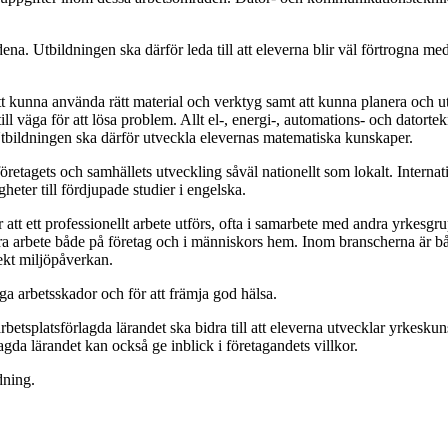
dena. Utbildningen ska därför leda till att eleverna blir väl förtrogna 
t kunna använda rätt material och verktyg samt att kunna planera och utv
ill väga för att lösa problem. Allt el-, energi-, automations- och dator
Utbildningen ska därför utveckla elevernas matematiska kunskaper.
öretagets och samhällets utveckling såväl nationellt som lokalt. Interna
eter till fördjupade studier i engelska.
att ett professionellt arbete utförs, ofta i samarbete med andra yrkesgr
öra arbete både på företag och i människors hem. Inom branscherna är bå
ekt miljöpåverkan.
gga arbetsskador och för att främja god hälsa.
etsplatsförlagda lärandet ska bidra till att eleverna utvecklar yrkeskun
gda lärandet kan också ge inblick i företagandets villkor.
dning.