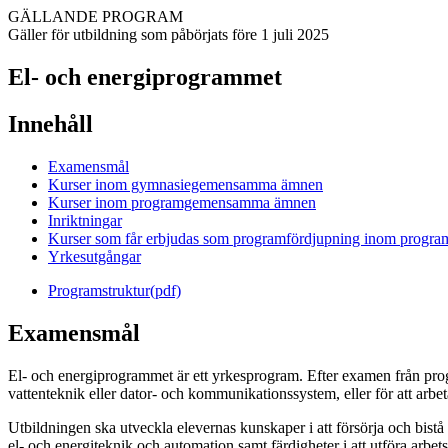
GÄLLANDE PROGRAM
Gäller för utbildning som påbörjats före 1 juli 2025
El- och energiprogrammet
Innehåll
Examensmål
Kurser inom gymnasiegemensamma ämnen
Kurser inom programgemensamma ämnen
Inriktningar
Kurser som får erbjudas som programfördjupning inom progr
Yrkesutgångar
Programstruktur(pdf)
Examensmål
El- och energiprogrammet är ett yrkesprogram. Efter examen från pro
vattenteknik eller dator- och kommunikationssystem, eller för att arbeta
Utbildningen ska utveckla elevernas kunskaper i att försörja och bistå
el- och energiteknik och automation samt färdigheter i att utföra arb