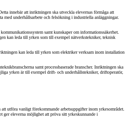
etta innebär att inriktningen ska utveckla elevernas förmåga att
ta med underhållsarbete och felsökning i industriella anläggningar.
 och kommunikationssystem samt kunskaper om informationssäkerhet.
gen kan leda till yrken som till exempel nätverkstekniker, teknisk
nriktningen kan leda till yrken som elektriker verksam inom installation
enteknikbranscherna samt processbaserade branscher. Inriktningen ska
ga yrken är till exempel drift- och underhållstekniker, driftoperatör,
a att utföra vanligt förekommande arbetsuppgifter inom yrkesområdet.
et ger eleverna möjlighet att pröva sitt yrkeskunnande i