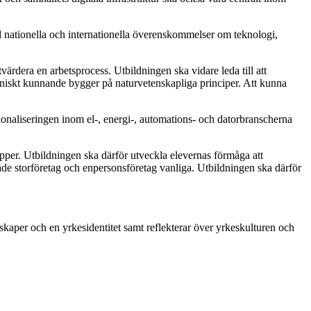
med nationella och internationella överenskommelser om teknologi,
ärdera en arbetsprocess. Utbildningen ska vidare leda till att
tekniskt kunnande bygger på naturvetenskapliga principer. Att kunna
tionaliseringen inom el-, energi-, automations- och datorbranscherna
upper. Utbildningen ska därför utveckla elevernas förmåga att
de storföretag och enpersonsföretag vanliga. Utbildningen ska därför
skaper och en yrkesidentitet samt reflekterar över yrkeskulturen och