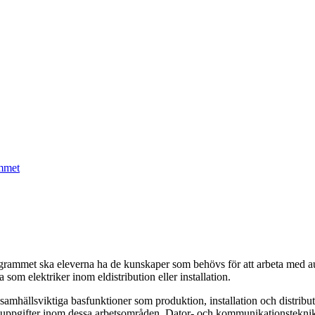
ammet
grammet ska eleverna ha de kunskaper som behövs för att arbeta med au
 som elektriker inom eldistribution eller installation.
 samhällsviktiga basfunktioner som produktion, installation och distrib
etsuppgifter inom dessa arbetsområden. Dator- och kommunikationsteknik 