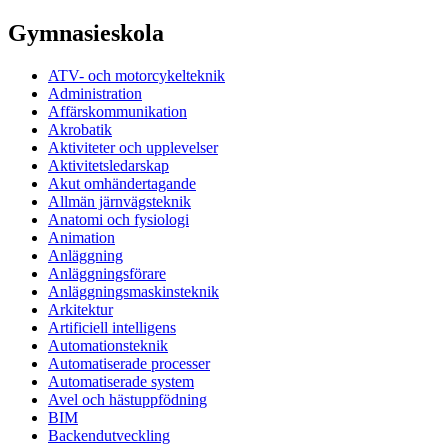
Gymnasieskola
ATV- och motorcykelteknik
Administration
Affärskommunikation
Akrobatik
Aktiviteter och upplevelser
Aktivitetsledarskap
Akut omhändertagande
Allmän järnvägsteknik
Anatomi och fysiologi
Animation
Anläggning
Anläggningsförare
Anläggningsmaskinsteknik
Arkitektur
Artificiell intelligens
Automationsteknik
Automatiserade processer
Automatiserade system
Avel och hästuppfödning
BIM
Backendutveckling