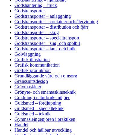
Godshantering – truck
Godstransporter
Godstransporter – anläggning
Godstransporter – container och återvinning
Godstransporter – distribution och fjärr
Godstransporter – skog
Godstransporter – specialtransport
Godstransporter – sug- och spolbil
Godstransporter – tank och bulk
Golvläggning
Grafisk illustration
Grafisk kommunikation
Grafisk produktion
Grundläggande vård och omsorg
Gränssnittsdesign
Grävmaskiner
Grönyte- och småmaskinsteknik
Guidning i naturbruksmiljöer
Guldsmed – fördjupning
Guldsmed – specialteknik
Guldsmed – teknik
Gymnasieingenjören i praktiken
Handel
Handel och hållbar utveckling