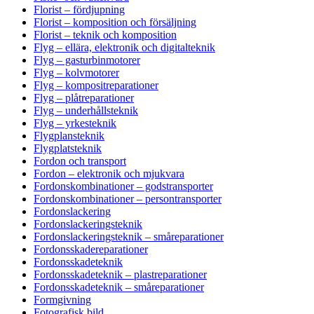
Florist – fördjupning
Florist – komposition och försäljning
Florist – teknik och komposition
Flyg – ellära, elektronik och digitalteknik
Flyg – gasturbinmotorer
Flyg – kolvmotorer
Flyg – kompositreparationer
Flyg – plåtreparationer
Flyg – underhållsteknik
Flyg – yrkesteknik
Flygplansteknik
Flygplatsteknik
Fordon och transport
Fordon – elektronik och mjukvara
Fordonskombinationer – godstransporter
Fordonskombinationer – persontransporter
Fordonslackering
Fordonslackeringsteknik
Fordonslackeringsteknik – småreparationer
Fordonsskadereparationer
Fordonsskadeteknik
Fordonsskadeteknik – plastreparationer
Fordonsskadeteknik – småreparationer
Formgivning
Fotografisk bild