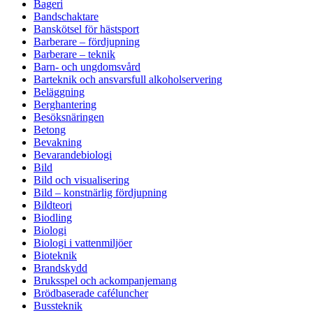
Bageri
Bandschaktare
Banskötsel för hästsport
Barberare – fördjupning
Barberare – teknik
Barn- och ungdomsvård
Barteknik och ansvarsfull alkoholservering
Beläggning
Berghantering
Besöksnäringen
Betong
Bevakning
Bevarandebiologi
Bild
Bild och visualisering
Bild – konstnärlig fördjupning
Bildteori
Biodling
Biologi
Biologi i vattenmiljöer
Bioteknik
Brandskydd
Bruksspel och ackompanjemang
Brödbaserade caféluncher
Bussteknik