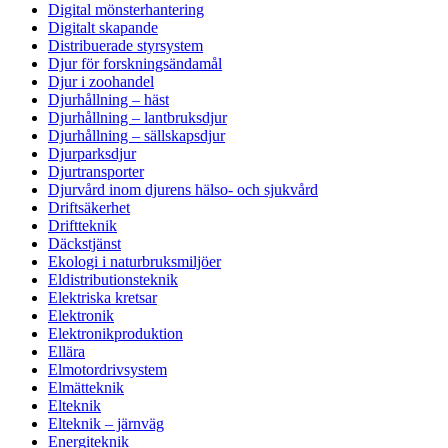
Digital mönsterhantering
Digitalt skapande
Distribuerade styrsystem
Djur för forskningsändamål
Djur i zoohandel
Djurhållning – häst
Djurhållning – lantbruksdjur
Djurhållning – sällskapsdjur
Djurparksdjur
Djurtransporter
Djurvård inom djurens hälso- och sjukvård
Driftsäkerhet
Driftteknik
Däckstjänst
Ekologi i naturbruksmiljöer
Eldistributionsteknik
Elektriska kretsar
Elektronik
Elektronikproduktion
Ellära
Elmotordrivsystem
Elmätteknik
Elteknik
Elteknik – järnväg
Energiteknik