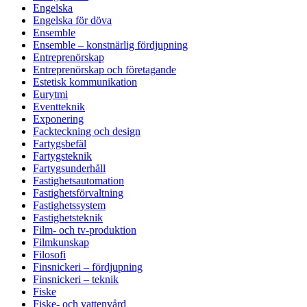
Engelska
Engelska för döva
Ensemble
Ensemble – konstnärlig fördjupning
Entreprenörskap
Entreprenörskap och företagande
Estetisk kommunikation
Eurytmi
Eventteknik
Exponering
Fackteckning och design
Fartygsbefäl
Fartygsteknik
Fartygsunderhåll
Fastighetsautomation
Fastighetsförvaltning
Fastighetssystem
Fastighetsteknik
Film- och tv-produktion
Filmkunskap
Filosofi
Finsnickeri – fördjupning
Finsnickeri – teknik
Fiske
Fiske- och vattenvård