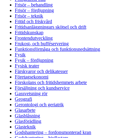
Frisör – behandling
Frisör – fördjupning
Frisör – teknik
Fritid och friskvård
Fritidsanläggningars skötsel och drift
Fritidskunskap
Frontendutveckling
Frukost- och bufféservering
Funktionsförmåga och funktionsnedsättning
Fysik
Fysik – fördjupning
Fysisk teater
Färskvaror och delikatesser
Företagsekonomi
Förskolans och fritidshemmets arbete
Försäljning och kundservice
Gassvetsning rör
Geografi
Gerontologi och geriatrik
Glasarbete
Glasblåsning
Glasförädling
Glasteknik
Godshantering – fordonsmonterad kran
Godshantering – hjullastare