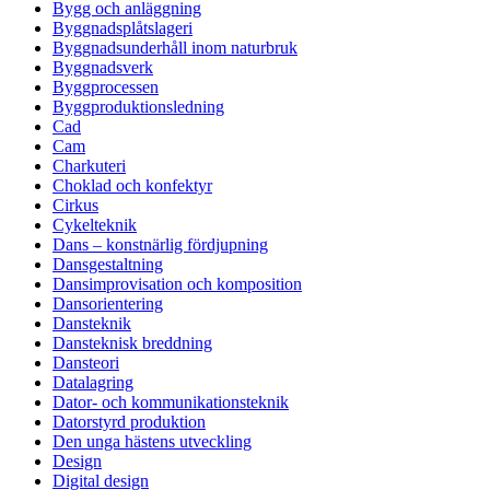
Bygg och anläggning
Byggnadsplåtslageri
Byggnadsunderhåll inom naturbruk
Byggnadsverk
Byggprocessen
Byggproduktionsledning
Cad
Cam
Charkuteri
Choklad och konfektyr
Cirkus
Cykelteknik
Dans – konstnärlig fördjupning
Dansgestaltning
Dansimprovisation och komposition
Dansorientering
Dansteknik
Dansteknisk breddning
Dansteori
Datalagring
Dator- och kommunikationsteknik
Datorstyrd produktion
Den unga hästens utveckling
Design
Digital design