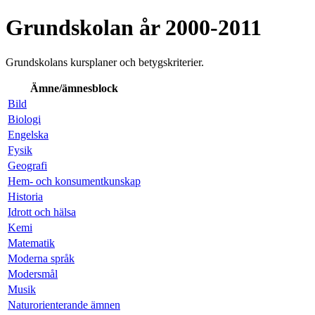
Grundskolan år 2000-2011
Grundskolans kursplaner och betygskriterier.
Ämne/ämnesblock
Bild
Biologi
Engelska
Fysik
Geografi
Hem- och konsumentkunskap
Historia
Idrott och hälsa
Kemi
Matematik
Moderna språk
Modersmål
Musik
Naturorienterande ämnen